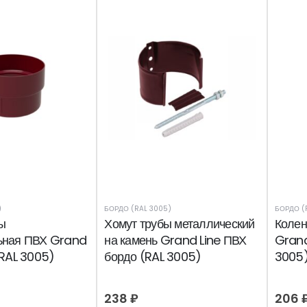
)
БОРДО (RAL 3005)
БОРДО (
ы
Хомут трубы металлический
Колен
ьная ПВХ Grand
на камень Grand Line ПВХ
Grand
(RAL 3005)
бордо (RAL 3005)
3005
238
₽
206