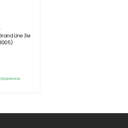
)
Grand Line 3м
 3005)
предзаказа