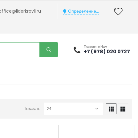
office@liderkrovli.ru
Определение...
Позвоните Нам
+7 (978) 020 0727
Показать: