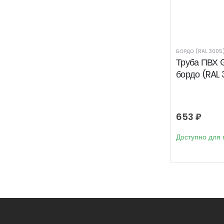
БОРДО (RAL 3005
Труба ПВХ 
бордо (RAL
653
₽
Доступно для 