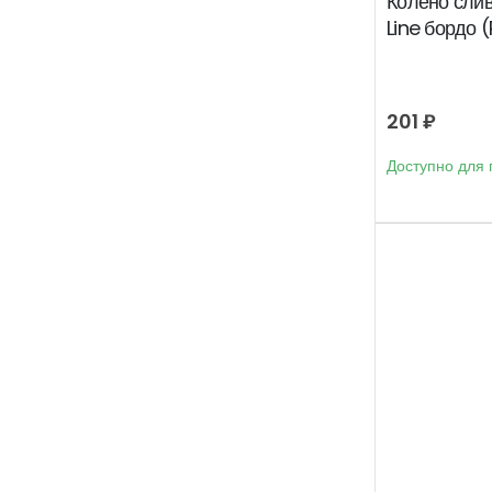
Колено сли
Line бордо 
201
₽
Доступно для 