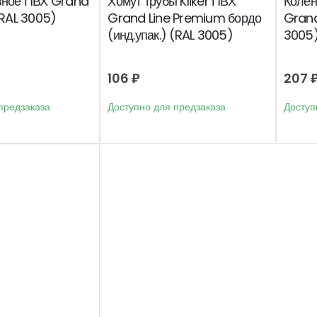
вное ПВХ Grand
Хомут трубы Kliker ПВХ
Колен
(RAL 3005)
Grand Line Premium бордо
Grand
(инд.упак.) (RAL 3005)
3005
106
₽
207
предзаказа
Доступно для предзаказа
Доступ