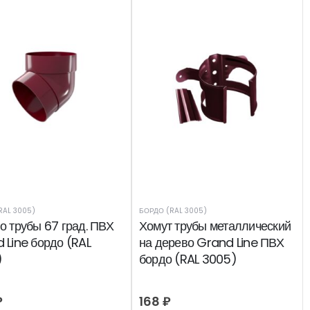
RAL 3005)
БОРДО (RAL 3005)
о трубы 67 град. ПВХ
Хомут трубы металлический
 Line бордо (RAL
на дерево Grand Line ПВХ
)
бордо (RAL 3005)
₽
168
₽