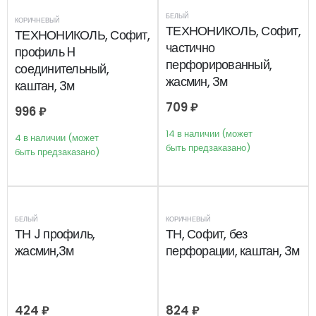
БЕЛЫЙ
КОРИЧНЕВЫЙ
ТЕХНОНИКОЛЬ, Софит,
ТЕХНОНИКОЛЬ, Софит,
частично
профиль H
перфорированный,
соединительный,
жасмин, 3м
каштан, 3м
709
₽
996
₽
14 в наличии (может
4 в наличии (может
быть предзаказано)
быть предзаказано)
БЕЛЫЙ
КОРИЧНЕВЫЙ
ТН J профиль,
ТН, Софит, без
жасмин,3м
перфорации, каштан, 3м
424
₽
824
₽