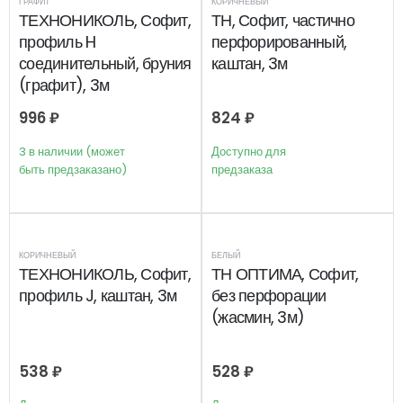
ГРАФИТ
КОРИЧНЕВЫЙ
ТЕХНОНИКОЛЬ, Софит,
ТН, Софит, частично
профиль H
перфорированный,
соединительный, бруния
каштан, 3м
(графит), 3м
996
₽
824
₽
3 в наличии (может
Доступно для
быть предзаказано)
предзаказа
КОРИЧНЕВЫЙ
БЕЛЫЙ
ТЕХНОНИКОЛЬ, Софит,
ТН ОПТИМА, Софит,
профиль J, каштан, 3м
без перфорации
(жасмин, 3м)
538
₽
528
₽