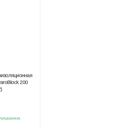
оизоляционная
ParoBlock 200
)
предзаказа