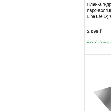
Пленка гидр
пароизоляц
Line Lite D(
2 099
₽
Доступно для 