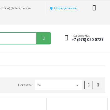
office@liderkrovli.ru
Определение...
Позвоните Нам
+7 (978) 020 0727
Показать: