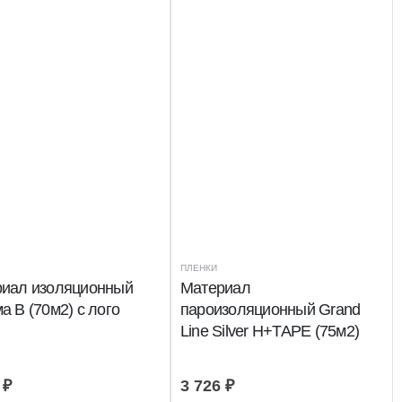
ПЛЕНКИ
иал изоляционный
Материал
а В (70м2) с лого
пароизоляционный Grand
Line Silver Н+TAPE (75м2)
8
₽
3 726
₽