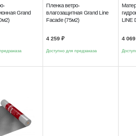
о-
Пленка ветро-
Мате
ионная Grand
влагозащитная Grand Line
гидр
70м2)
Facade (75м2)
LINE 
4 259
₽
4 06
предзаказа
Доступно для предзаказа
Доступ