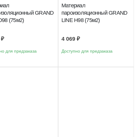
риал
Материал
оизоляционный GRAND
пароизоляционный GRAND
D98 (75м2)
LINE Н98 (75м2)
9
₽
4 069
₽
но для предзаказа
Доступно для предзаказа