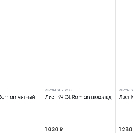
ЛИСТЫ GL ROMAN
ЛИСТЫ G
 Roman мятный
Лист КЧ GL Roman шоколад
Лист 
1 030
₽
1 28