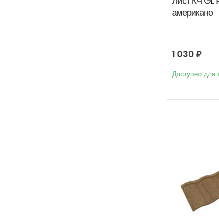
Лист КЧ GL
американо
1 030
₽
Доступно для 