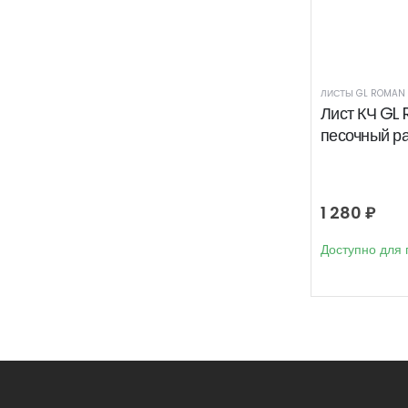
ЛИСТЫ GL ROMAN
Лист КЧ GL
песочный р
1 280
₽
Доступно для 