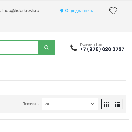
office@liderkrovli.ru
Определение...
Позвоните Нам
+7 (978) 020 0727
Показать: