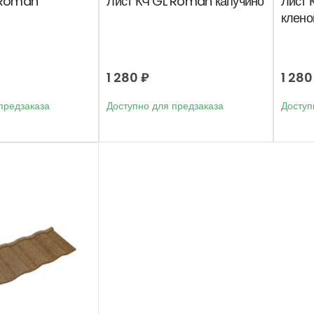
 Roman
Лист КЧ GL Roman капучино
Лист 
клено
1 280
₽
1 28
предзаказа
Доступно для предзаказа
Доступ