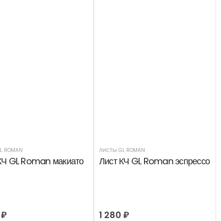
L ROMAN
ЛИСТЫ GL ROMAN
КЧ GL Roman макиато
Лист КЧ GL Roman эспрессо
0
₽
1 280
₽