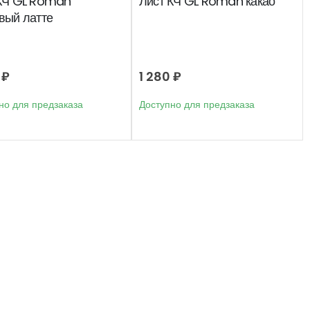
КЧ GL Roman
Лист КЧ GL Roman какао
вый латте
0
₽
1 280
₽
но для предзаказа
Доступно для предзаказа