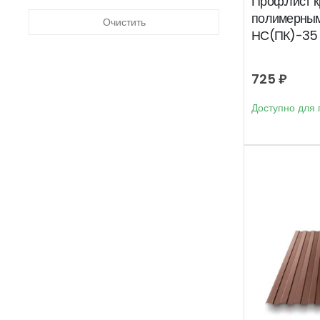
Проф.лист к
полимерным
Очистить
НС(ПК)-35 
725
₽
Доступно для 