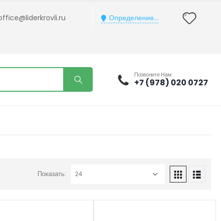
office@liderkrovli.ru
Определение...
Позвоните Нам
+7 (978) 020 0727
Показать: