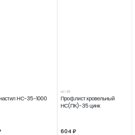
НС-35
настил НС-35-1000
Проф.лист кровельный
НС(ПК)-35 цинк
₽
604
₽