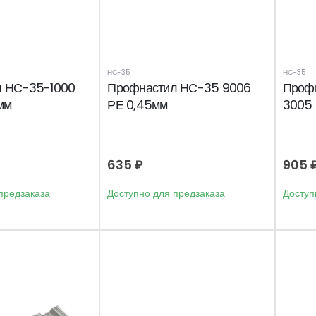
НС-35
НС-35
л НС-35-1000
Профнастил НС-35 9006
Проф
мм
РЕ 0,45мм
3005 
635
₽
905
предзаказа
Доступно для предзаказа
Доступ