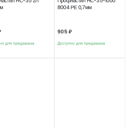
настил НС-35 Zn
Профнастил НС-35-1000
мм
8004 РЕ 0,7мм
₽
905
₽
но для предзаказа
Доступно для предзаказа