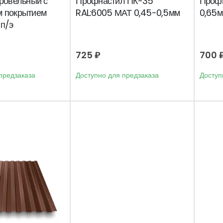
ровельный с
Профнастил ПК-35
Проф
 покрытием
RAL:6005 МАТ 0,45-0,5мм
0,65
п/э
725
₽
700
предзаказа
Доступно для предзаказа
Доступ