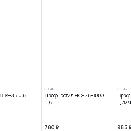
НС-35
НС-35
 ПК-35 0,5
Профнастил НС-35-1000
Проф
0,5
0,7мм
780
₽
985