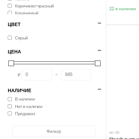
Коричнево-красный
22 в наличии
Коричневый
Красно-коричневый
ЦВЕТ
Мокрый асфальт
Серый
Серый
ЦЕНА
₽
-
НАЛИЧИЕ
В наличии
Нет в наличии
Предзаказ
Фильтр
НС-35