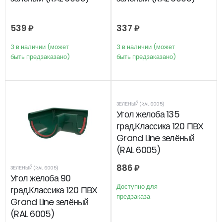
539
₽
337
₽
3 в наличии (может
3 в наличии (может
быть предзаказано)
быть предзаказано)
ЗЕЛЕНЫЙ (RAL 6005)
Угол желоба 135
град.Классика 120 ПВХ
Grand Line зелёный
(RAL 6005)
886
₽
ЗЕЛЕНЫЙ (RAL 6005)
Угол желоба 90
Доступно для
град.Классика 120 ПВХ
предзаказа
Grand Line зелёный
(RAL 6005)