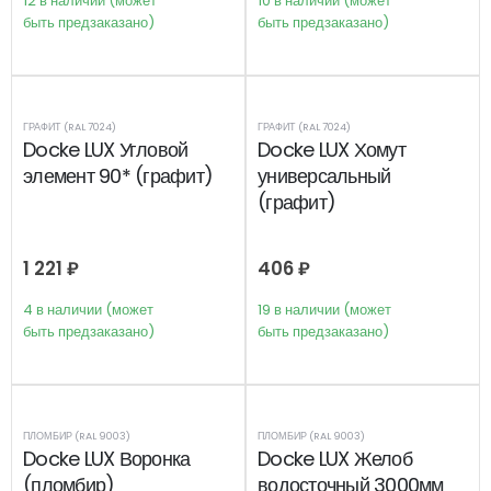
12 в наличии (может
10 в наличии (может
быть предзаказано)
быть предзаказано)
ГРАФИТ (RAL 7024)
ГРАФИТ (RAL 7024)
Docke LUX Угловой
Docke LUX Хомут
элемент 90* (графит)
универсальный
(графит)
1 221
₽
406
₽
4 в наличии (может
19 в наличии (может
быть предзаказано)
быть предзаказано)
ПЛОМБИР (RAL 9003)
ПЛОМБИР (RAL 9003)
Docke LUX Воронка
Docke LUX Желоб
(пломбир)
водосточный 3000мм