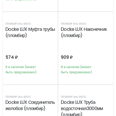
ПЛОМБИР (RAL 9003)
ПЛОМБИР (RAL 9003)
Docke LUX Муфта трубы
Docke LUX Наконечник
(пломбир)
(пломбир)
574
₽
909
₽
6 в наличии (может
8 в наличии (может
быть предзаказано)
быть предзаказано)
ПЛОМБИР (RAL 9003)
ПЛОМБИР (RAL 9003)
Docke LUX Соединитель
Docke LUX Труба
желобов (пломбир)
водосточная3000мм
(пломбир)