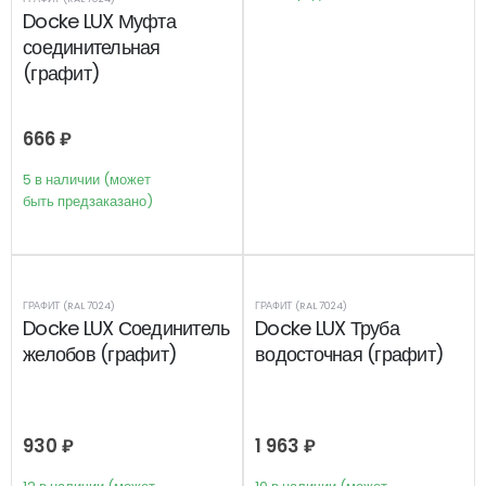
Docke LUX Муфта
соединительная
(графит)
666
₽
5 в наличии (может
быть предзаказано)
ГРАФИТ (RAL 7024)
ГРАФИТ (RAL 7024)
Docke LUX Соединитель
Docke LUX Труба
желобов (графит)
водосточная (графит)
930
₽
1 963
₽