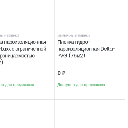
Ы И ПЛЕНКИ
МЕМБРАНЫ И ПЛЕНКИ
а пароизоляционная
Пленка гидро-
-Luxx с ограниченной
пароизоляционная Delta-
роницаемостью
PVG (75м2)
2)
0
₽
но для предзаказа
Доступно для предзаказа