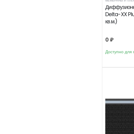
МЕМБРАНЫ И ПЛЕ
Диффузион
Delta-XX Plu
кв.м.)
0
₽
Доступно для 