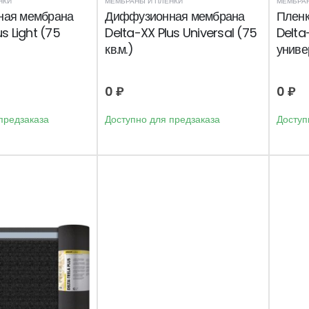
НКИ
МЕМБРАНЫ И ПЛЕНКИ
МЕМБРАН
ная мембрана
Диффузионная мембрана
Пленк
s Light (75
Delta-XX Plus Universal (75
Delta
кв.м.)
униве
0
₽
0
₽
предзаказа
Доступно для предзаказа
Доступ