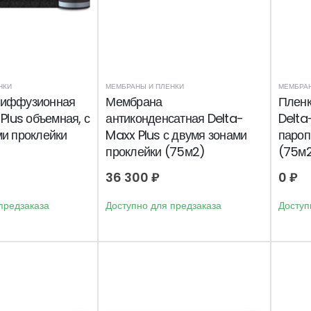
НКИ
МЕМБРАНЫ И ПЛЕНКИ
МЕМБРАН
диффузионная
Мембрана
Пленк
 Plus объемная, с
антиконденсатная Delta-
Delta
ми проклейки
Maxx Plus с двумя зонами
пароп
проклейки (75м2)
(75м
36 300
₽
0
₽
предзаказа
Доступно для предзаказа
Доступ