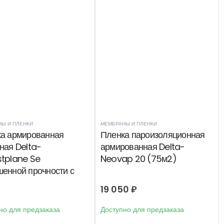
Ы И ПЛЕНКИ
МЕМБРАНЫ И ПЛЕНКИ
а армированная
Пленка пароизоляционная
ная Delta-
армированная Delta-
tplane Se
Neovap 20 (75м2)
енной прочности с
нными кромками
19 050
₽
2)
но для предзаказа
Доступно для предзаказа