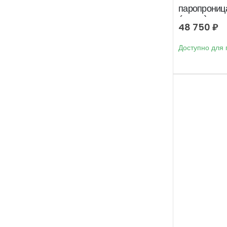
паропрониц
(75м2)
48 750
₽
Доступно для 