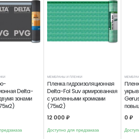
НКИ
МЕМБРАНЫ И ПЛЕНКИ
МЕМБРАН
ро-
Пленка гидроизоляционная
Пленк
ионная Delta-
Delta-Fol Suv армированная
укрыв
 двумя зонами
с усиленными кромками
Gerus
(75м2)
(75м2)
повыш
усиле
12 000
₽
0
₽
(65м
предзаказа
Доступно для предзаказа
Доступ