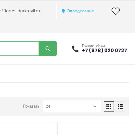
office@liderkrovli.ru
Определение...
Позвоните Нам
+7 (978) 020 0727
Показать: