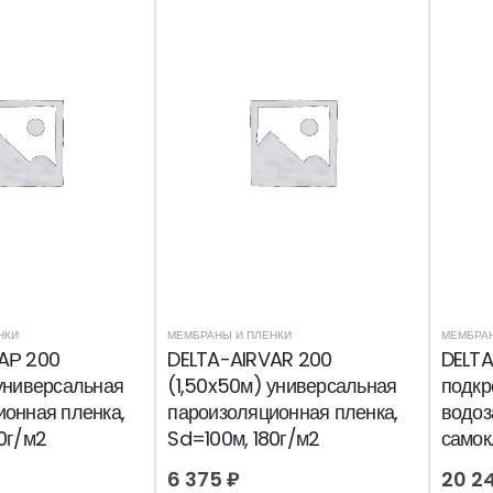
НКИ
МЕМБРАНЫ И ПЛЕНКИ
МЕМБРАН
AР 200
DELTA-AIRVAR 200
DELTA
универсальная
(1,50x50м) универсальная
подкр
онная пленка,
пароизоляционная пленка,
водоз
0г/м2
Sd=100м, 180г/м2
самок
однос
6 375
₽
20 2
спл.н