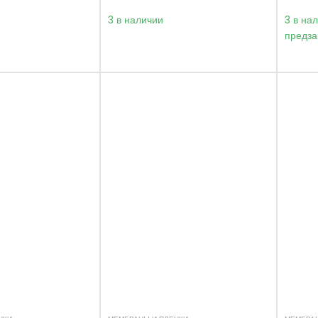
3 в наличии
3 в на
предза