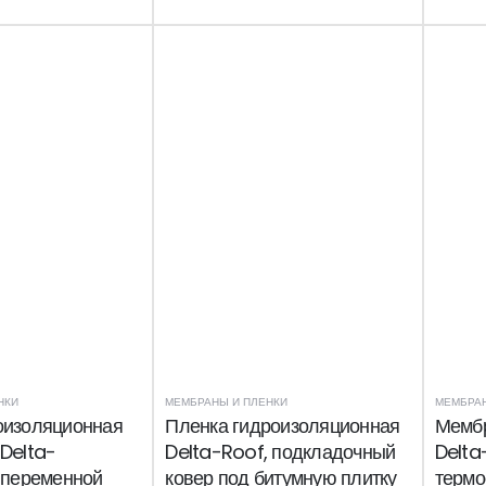
НКИ
МЕМБРАНЫ И ПЛЕНКИ
МЕМБРАН
оизоляционная
Пленка гидроизоляционная
Мемб
Delta-
Delta-Roof, подкладочный
Delta
 переменной
ковер под битумную плитку
термо