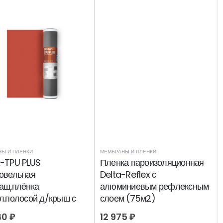
Ы И ПЛЕНКИ
МЕМБРАНЫ И ПЛЕНКИ
-TPU PLUS
Пленка пароизоляционная
овельная
Delta-Reflex с
ащ.плёнка
алюминиевым рефлексным
л.полосой д/крыш с
слоем (75м2)
лойной вент.без
40
₽
12 975
₽
астила