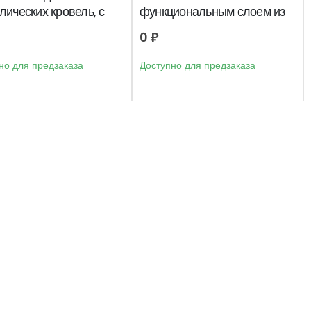
лических кровель, с
функциональным слоем из
 зонами прокле
TPU и двумя зонами пр
0
₽
но для предзаказа
Доступно для предзаказа