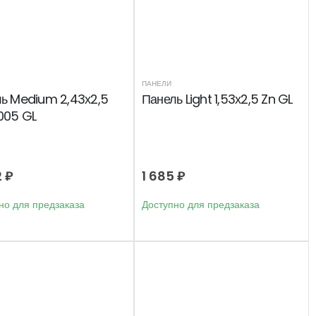
ПАНЕЛИ
ь Medium 2,43х2,5
Панель Light 1,53х2,5 Zn GL
005 GL
2
₽
1 685
₽
но для предзаказа
Доступно для предзаказа