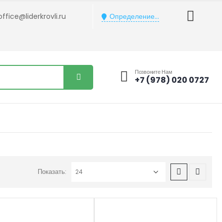
office@liderkrovli.ru
Определение...
Позвоните Нам
+7 (978) 020 0727
Показать: