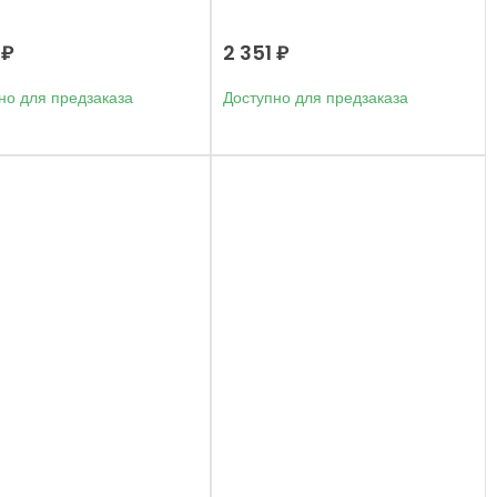
5
₽
2 351
₽
но для предзаказа
Доступно для предзаказа