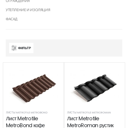
ОГРАЖДЕНИЯ
УТЕПЛЕНИЕ И ИЗОЛЯЦИЯ
ФАСАД
ФИЛЬТР
ЛИСТЫ METROTILE METROBOND
ЛИСТЫ METROTILE METROROMAN
Лист Metrotile
Лист Metrotile
MetroBond кофе
MetroRoman рустик