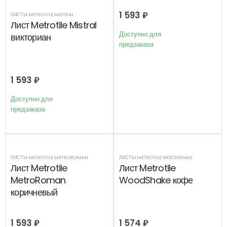
1 593
₽
ЛИСТЫ METROTILE MISTRAL
Лист Metrotile Mistral
Доступно для
викториан
предзаказа
1 593
₽
Доступно для
предзаказа
ЛИСТЫ METROTILE METROROMAN
ЛИСТЫ METROTILE WOODSHAKE
Лист Metrotile
Лист Metrotile
MetroRoman
WoodShake кофе
коричневый
1 593
₽
1 574
₽