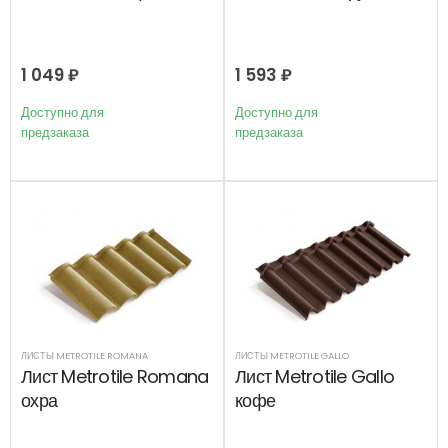
1 049
₽
1 593
₽
Доступно для
Доступно для
предзаказа
предзаказа
ЛИСТЫ METROTILE ROMANA
ЛИСТЫ METROTILE GALLO
Лист Metrotile Romana
Лист Metrotile Gallo
охра
кофе