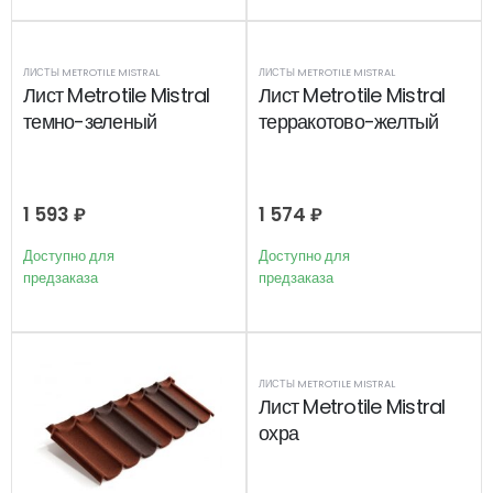
ЛИСТЫ METROTILE MISTRAL
ЛИСТЫ METROTILE MISTRAL
Лист Metrotile Mistral
Лист Metrotile Mistral
темно-зеленый
терракотово-желтый
1 593
₽
1 574
₽
Доступно для
Доступно для
предзаказа
предзаказа
ЛИСТЫ METROTILE MISTRAL
Лист Metrotile Mistral
охра