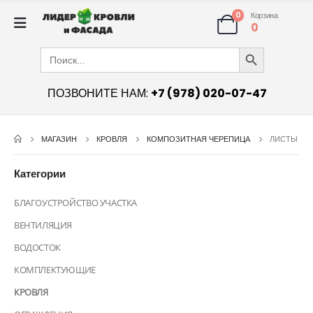
0
Корзина
0
Search Button
Search
for:
ПОЗВОНИТЕ НАМ:
+7 (978) 020-07-47
МАГАЗИН
КРОВЛЯ
КОМПОЗИТНАЯ ЧЕРЕПИЦА
ЛИСТЫ
Категории
БЛАГОУСТРОЙСТВО УЧАСТКА
ВЕНТИЛЯЦИЯ
ВОДОСТОК
КОМПЛЕКТУЮЩИЕ
КРОВЛЯ