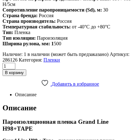
Н/5см
Сопротивление паропроницаемости (Sd), м:
30
Страна бренда:
Россия
Страна производитель:
Россия
Температурная стабильность:
от -40°C до +80°C
Тип:
Пленка
Тип изоляции:
Пароизоляция
Ширина рулона, мм: 1
500
Наличие:
1 в наличии (может быть предзаказано)
Артикул:
286126
Категория:
Пленки
Материал
пароизоляционный
В корзину
Grand
Line
Добавить в избранное
Н98+TAPE
(75м2)
Описание
quantity
Описание
Пароизоляционная пленка Grand Line
H98+TAPE