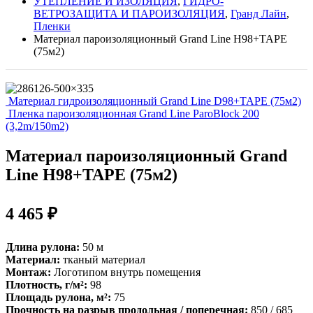
УТЕПЛЕНИЕ И ИЗОЛЯЦИЯ
,
ГИДРО-
ВЕТРОЗАЩИТА И ПАРОИЗОЛЯЦИЯ
,
Гранд Лайн
,
Пленки
Материал пароизоляционный Grand Line Н98+TAPE
(75м2)
Материал гидроизоляционный Grand Line D98+TAPE (75м2)
Пленка пароизоляционная Grand Line ParoBlock 200
(3,2m/150m2)
Материал пароизоляционный Grand
Line Н98+TAPE (75м2)
4 465
₽
Длина рулона:
50 м
Материал:
тканый материал
Монтаж:
Логотипом внутрь помещения
Плотность, г/м²:
98
Площадь рулона, м²:
75
Прочность на разрыв продольная / поперечная:
850 / 685