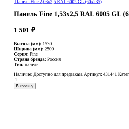
Панель Fine 2,03х2,5 RAL 6005 GL (60х235)
Панель Fine 1,53х2,5 RAL 6005 GL (6
1 501
₽
Высота (мм):
1530
Ширина (мм):
2500
Серия:
Fine
Страна бренда:
Россия
Тип:
панель
Наличие:
Доступно для предзаказа
Артикул:
431441
Кате
Панель
Fine
В корзину
1,53х2,5
RAL
6005
GL
(60х235)
quantity