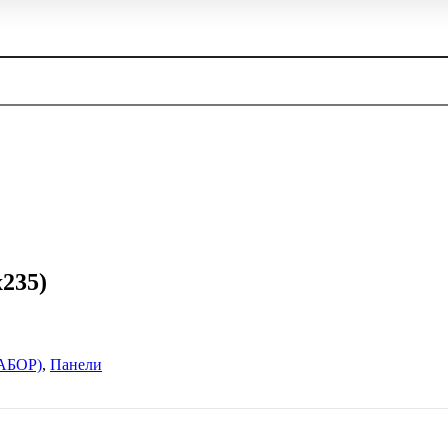
х235)
АБОР)
,
Панели