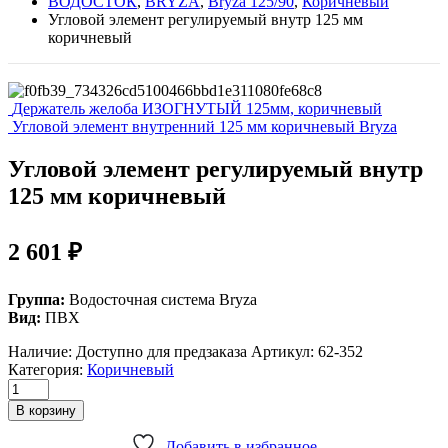
ВОДОСТОК
,
BRYZA
,
Bryza 125/90
,
Коричневый
Угловой элемент регулируемый внутр 125 мм
коричневый
Держатель желоба ИЗОГНУТЫЙ 125мм, коричневый
Угловой элемент внутренний 125 мм коричневый Bryza
Угловой элемент регулируемый внутр
125 мм коричневый
2 601
₽
Группа:
Водосточная система Bryza
Вид:
ПВХ
Наличие:
Доступно для предзаказа
Артикул:
62-352
Категория:
Коричневый
Угловой
элемент
В корзину
регулируемый
внутр
Добавить в избранное