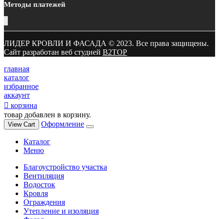
Методы платежей
ЛИДЕР КРОВЛИ И ФАСАДА © 2023. Все права защищены.
Сайт разработан веб студией
B2TOP
главная
каталог
избранное
аккаунт
корзина
товар добавлен в корзину.
Оформление
View Cart
Каталог
Меню
Благоустройство участка
Вентиляция
Водосток
Кровля
Ограждения
Утепление и изоляция