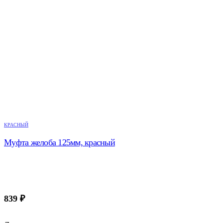
КРАСНЫЙ
Муфта желоба 125мм, красный
839
₽