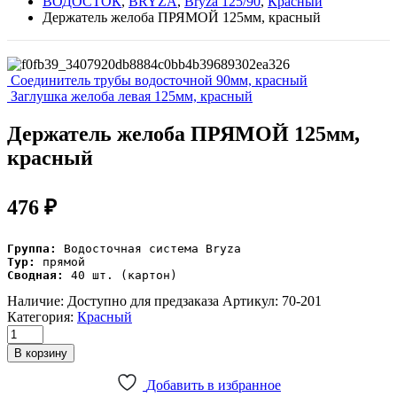
ВОДОСТОК
,
BRYZA
,
Bryza 125/90
,
Красный
Держатель желоба ПРЯМОЙ 125мм, красный
Соединитель трубы водосточной 90мм, красный
Заглушка желоба левая 125мм, красный
Держатель желоба ПРЯМОЙ 125мм,
красный
476
₽
Группа:
Typ:
Сводная:
 40 шт. (картон)
Наличие:
Доступно для предзаказа
Артикул:
70-201
Категория:
Красный
Держатель
желоба
В корзину
ПРЯМОЙ
125мм,
Добавить в избранное
красный