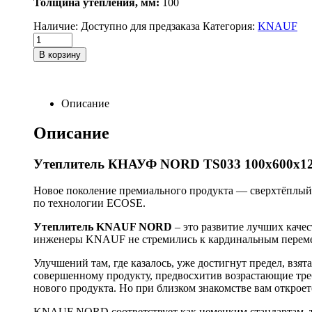
Толщина утепления, мм:
100
Наличие:
Доступно для предзаказа
Категория:
KNAUF
Утеплитель
КНАУФ
В корзину
NORD
TS033
100х600х1250
(4,5м2;
Описание
0,45м3)
quantity
Описание
Утеплитель КНАУФ NORD TS033 100х600х1250
Новое поколение премиального продукта — сверхтёплы
по технологии ECOSE.
Утеплитель KNAUF NORD
– это развитие лучших каче
инженеры KNAUF не стремились к кардинальным перемен
Улучшений там, где казалось, уже достигнут предел, взят
совершенному продукту, предвосхитив возрастающие треб
нового продукта. Но при близком знакомстве вам откроет
KNAUF NORD соответствует как немецким стандартам, т