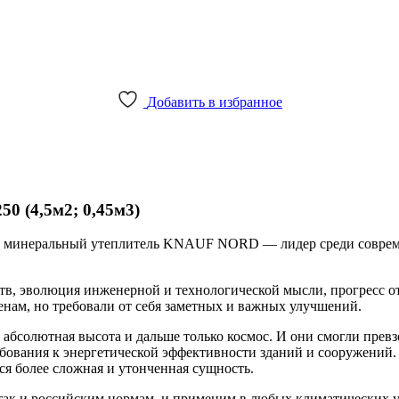
Добавить в избранное
 (4,5м2; 0,45м3)
й минеральный утеплитель KNAUF NORD — лидер среди соврем
ств, эволюция инженерной и технологической мысли, прогресс о
ам, но требовали от себя заметных и важных улучшений.
а абсолютная высота и дальше только космос. И они смогли превз
ования к энергетической эффективности зданий и сооружений. 
ся более сложная и утонченная сущность.
ак и российским нормам, и применим в любых климатических у