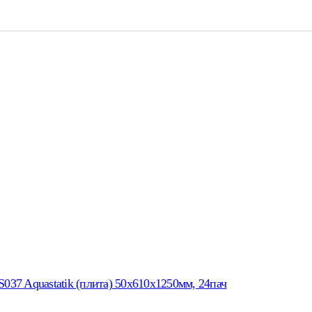
 Aquastatik (плита) 50х610х1250мм, 24пач