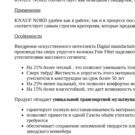
Применение
KNAUF NORD удобен как в работе, так и в процессе пос
соответствует самым строгим критериям, которые предъ
Особенности
Внедрение искусственного интеллекта Digital manufactur
производства сверх упругого волокна Fine Fiber надел
утеплителями массового сегмента:
На 21% более теплый , это позволит уменьшить то
Сверх твёрд! Жесткость и упругость этого материал
утеплителя в конструкции на срок более 50 лет
На 25% менее пыльный, что позволит комфортно мо
На 15% более влагостойкий, это дает возможность 
Продукт обладает
уникальной транспортной мультиуп
гарантирует полную восстанавливаемость материал
позволяет привести в одной Газели объём утеплите
требуются
обеспечивает сохранение неизменной твердости пли
заводского конвейера