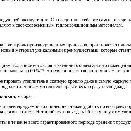
ледующей эксплуатации. Он соединил в себе все самые передовы
являют к сверхсовременным теплоизоляционным материалам.
ing в контроль производственных процессов, производство плиты
яют новый материал уникальными преимуществами, которые ставя
лщину изоляционного слоя и увеличить объем жилого помещения
а повышена на 60 %**, что увеличивает скорость монтажа и экон
нтировать утеплитель в скатную кровлю даже в самую жаркую п
продолжить монтаж утеплителя практически сразу после дождя
аковкой
, которая:
а до декларируемой толщины, не снижая удобств по его транспо
ля для всего дома. Нет проблем подъезда к объекту по узким ул
ты в течение всего гарантированного периода хранения продукт