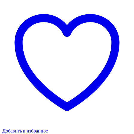
L2.5
200x50x3,0/3,8
оц+ППК
RAL
6005
зеленый
quantity
Добавить в избранное