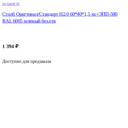
3D ЗАБОР ПГ
Столб Оригтинал/Стандарт H2.0 60*40*1,5 хк+ЭПП-500
RAL 6005 зеленый без.отв
1 394
₽
Доступно для предзаказа