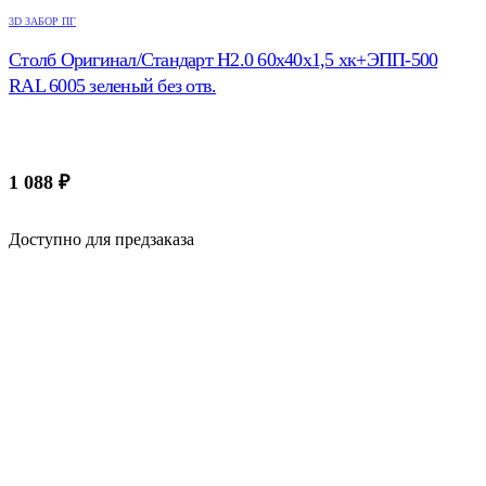
3D ЗАБОР ПГ
Столб Оригинал/Стандарт H2.0 60х40х1,5 хк+ЭПП-500
RAL 6005 зеленый без отв.
1 088
₽
Доступно для предзаказа