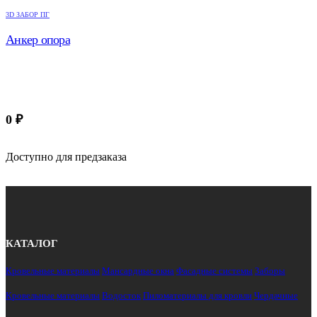
3D ЗАБОР ПГ
Анкер опора
0
₽
Доступно для предзаказа
КАТАЛОГ
Кровельные материалы
Мансардные окна
Фасадные системы
Заборы
Кровельные материалы
Водосток
Пиломатериалы для кровли
Чердачные