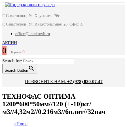
Г. Севастополь, Ул. Хрусталева 76г
Г. Севастополь, Ул. Индустриальная, 26, Офис 59
office@liderkrovli.ru
АКЦИИ
0
0
Корзина
Search for:
Search Button
ПОЗВОНИТЕ НАМ:
+7 (978) 020-07-47
ТЕХНОФАС ОПТИМА
1200*600*50мм//120 (+-10)кг/
м3//4,32м2//0.216м3//6плит//32пач
Home