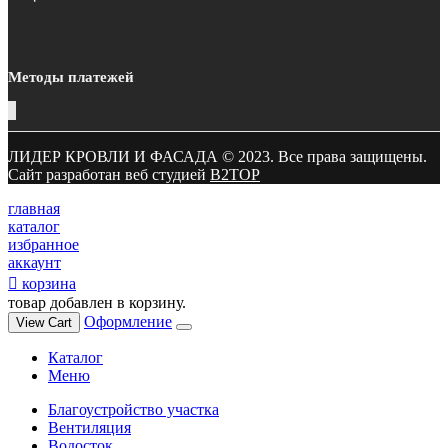
Методы платежей
ЛИДЕР КРОВЛИ И ФАСАДА © 2023. Все права защищены.
Сайт разработан веб студией
B2TOP
главная
каталог
избранное
аккаунт
корзина
товар добавлен в корзину.
Оформление
View Cart
Каталог
Меню
Благоустройство участка
Вентиляция
Водосток