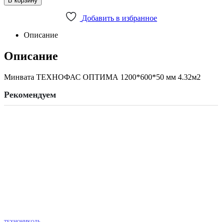
В корзину
1200*600*50мм//120
(+-10)кг/
Добавить в избранное
м3//4,32м2//0.216м3//6плит//32пач
quantity
Описание
Описание
Минвата ТЕХНОФАС ОПТИМА 1200*600*50 мм 4.32м2
Рекомендуем
ТЕХНОНИКОЛЬ