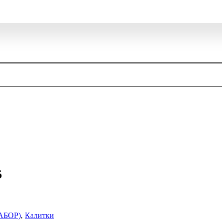
5
АБОР)
,
Калитки