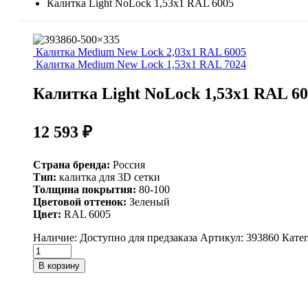
Калитка Light NoLock 1,53х1 RAL 6005
Калитка Medium New Lock 2,03х1 RAL 6005
Калитка Medium New Lock 1,53х1 RAL 7024
Калитка Light NoLock 1,53х1 RAL 6
12 593
₽
Страна бренда:
Россия
Тип:
калитка для 3D сетки
Толщина покрытия:
80-100
Цветовой оттенок:
Зеленый
Цвет:
RAL 6005
Наличие:
Доступно для предзаказа
Артикул:
393860
Кате
Калитка
Light
В корзину
NoLock
1,53х1
RAL