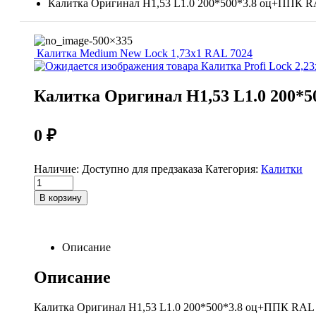
Калитка Оригинал H1,53 L1.0 200*500*3.8 оц+ППК R
Калитка Medium New Lock 1,73х1 RAL 7024
Калитка Profi Lock 2,2
Калитка Оригинал H1,53 L1.0 200*
0
₽
Наличие:
Доступно для предзаказа
Категория:
Калитки
Калитка
Оригинал
В корзину
H1,53
L1.0
200*500*3.8
оц+ППК
Описание
RAL
8017
Описание
коричневый
quantity
Калитка Оригинал H1,53 L1.0 200*500*3.8 оц+ППК RAL