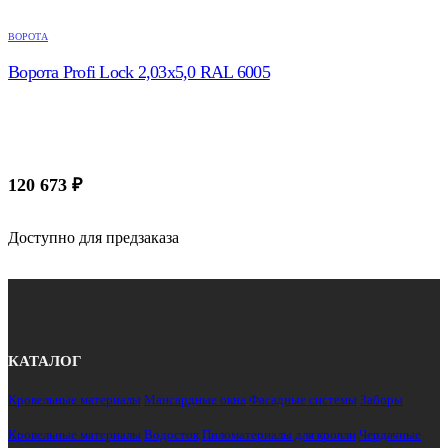
ВОРОТА
Ворота Profi Lock 2,03х5,0 RAL 6005
120 673
₽
Доступно для предзаказа
КАТАЛОГ
Кровельные материалы
Мансардные окна
Фасадные системы
Заборы
Кровельные материалы
Водосток
Пиломатериалы для кровли
Чердачные