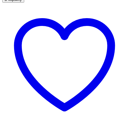
New
Lock
1,53х4,0
RAL
6005
quantity