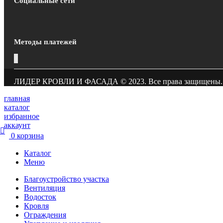
Социальные сети
Методы платежей
ЛИДЕР КРОВЛИ И ФАСАДА © 2023. Все права защищены. С
главная
каталог
избранное
аккаунт
0
корзина
Каталог
Меню
Благоустройство участка
Вентиляция
Водосток
Кровля
Ограждения