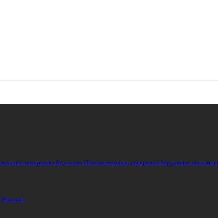
вельные материалы
Водосток
Пиломатериалы для кровли
Чердачные лестницы
Новости