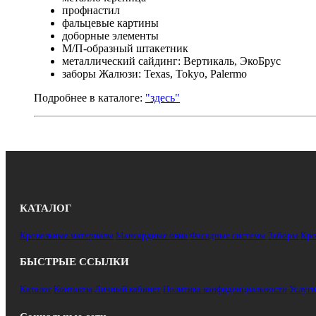
профнастил
фальцевые картины
доборные элементы
М/П-образный штакетник
металлический сайдинг: Вертикаль, ЭкоБрус
заборы Жалюзи: Texas, Tokyo, Palermo
Подробнее в каталоге:
"здесь"
КАТАЛОГ
Кровельные материалы
Мансардные окна
Фасадные системы
Заборы
Кро
БЫСТРЫЕ ССЫЛКИ
Каталог
Контакты
Личный кабинет
Политика конфиденциальности
Услуги