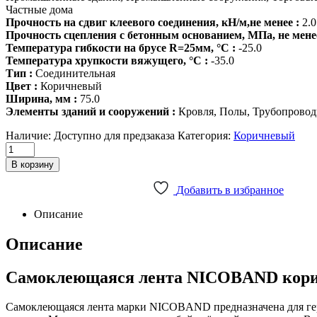
Частные дома
Прочность на сдвиг клеевого соединения, кН/м,не менее :
2.0
Прочность сцепления с бетонным основанием, МПа, не менее
Температура гибкости на брусе R=25мм, °С :
-25.0
Температура хрупкости вяжущего, °С :
-35.0
Тип :
Соединительная
Цвет :
Коричневый
Ширина, мм :
75.0
Элементы зданий и сооружений :
Кровля, Полы, Трубопрово
Наличие:
Доступно для предзаказа
Категория:
Коричневый
Nicoband
самоклеющаяся
В корзину
герм.
лента
Добавить в избранное
коричневый
10м
Описание
х
7.5
Описание
см
quantity
Самоклеющаяся лента NICOBAND кори
Самоклеющаяся лента марки NICOBAND предназначена для ге