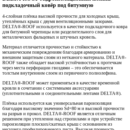
подкладочный ковёр под битумную
4-слойная плёнка высокой прочности для холодных крыш,
утеплённых крыш с двумя вентиляционными зазорами.
DELTA®-ROOF используется в качестве подкладочного ковра
для битумной черепицы или разделительного слоя для
металлических фальцевых и штучных кровель.
Материал отличается прочностью и стойкостью к
механическим повреждениям благодаря армированию и
внешним защитным слоям из нетканого материала. DELTA®-
ROOF также обладает высокой устойчивостью к протечкам
через места перфорации гвоздями – это обеспечивается
толстым внутренним слоем из первичного полиолефина.
DELTA®-ROOF может применяться в качестве временной
кровли в сочетании с системными аксессуарами
(уплотнительными и соединительными лентами DELTA®).
Плёнка используется как универсальная пароизоляция
благодаря высокому значению Sd=80 м и высокой прочности
на разрыв и прокол. DELTA®-ROOF является отличным
решением при утеплении над стропилами и при устройстве
пароизоляции плоских/скатных крыш с основанием из
несущего профилированного листа. Высокая прочность