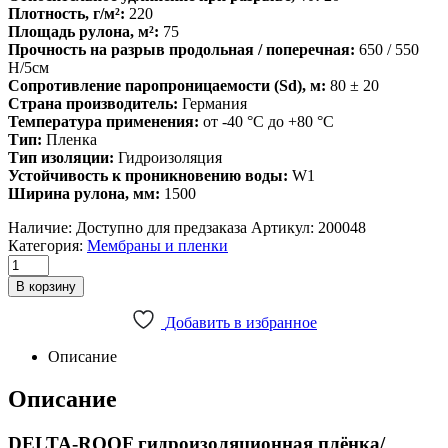
Плотность, г/м²:
220
Площадь рулона, м²:
75
Прочность на разрыв продольная / поперечная:
650 / 550
Н/5см
Сопротивление паропроницаемости (Sd), м:
80 ± 20
Страна производитель:
Германия
Температура применения:
от -40 °C до +80 °C
Тип:
Пленка
Тип изоляции:
Гидроизоляция
Устойчивость к проникновению воды:
W1
Ширина рулона, мм:
1500
Наличие:
Доступно для предзаказа
Артикул:
200048
Категория:
Мембраны и пленки
Пленка
гидроизоляционная
В корзину
Delta-
Roof,
Добавить в избранное
подкладочный
ковер
Описание
под
битумную
Описание
плитку
(75м2)
DELTA-ROOF гидроизоляционная плёнка/
quantity