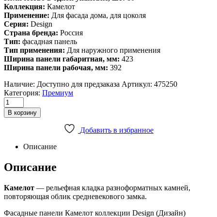
Коллекция:
Камелот
Применение:
Для фасада дома, для цоколя
Серия:
Design
Страна бренда:
Россия
Тип:
фасадная панель
Тип применения:
Для наружного применения
Ширина панели габаритная, мм:
423
Ширина панели рабочая, мм:
392
Наличие:
Доступно для предзаказа
Артикул:
475250
Категория:
Премиум
Фасадная
панель
В корзину
Grand
Line
Добавить в избранное
Камелот
Design
Описание
бежевый
со
Описание
швом
RAL
Камелот
— рельефная кладка разноформатных камней,
7006
повторяющая облик средневекового замка.
quantity
Фасадные панели Камелот коллекции Design (Дизайн)