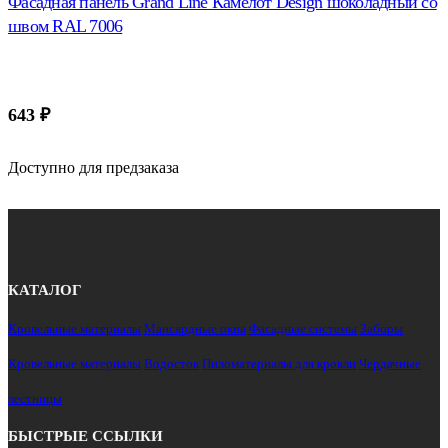
Фасадная панель Grand Line Камелот Design шоколадный со
швом RAL 7006
643
₽
Доступно для предзаказа
КАТАЛОГ
Кровельные материалы
Мансардные окна
Фасадные системы
Заборы
Кровельные материалы
Водосток
Пиломатериалы для кровли
Чердачные
лестницы
БЫСТРЫЕ ССЫЛКИ