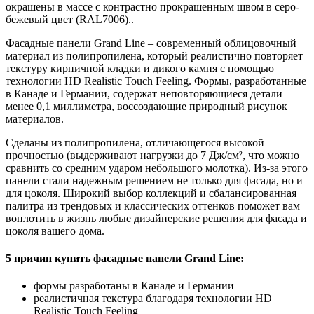
окрашены в массе с контрастно прокрашенным швом в серо-
бежевый цвет (RAL7006)..
Фасадные панели Grand Line – современный облицовочный
материал из полипропилена, который реалистично повторяет
текстуру кирпичной кладки и дикого камня с помощью
технологии HD Realistic Touch Feeling. Формы, разработанные
в Канаде и Германии, содержат неповторяющиеся детали
менее 0,1 миллиметра, воссоздающие природный рисунок
материалов.
Сделаны из полипропилена, отличающегося высокой
прочностью (выдерживают нагрузки до 7 Дж/см², что можно
сравнить со средним ударом небольшого молотка). Из-за этого
панели стали надежным решением не только для фасада, но и
для цоколя. Широкий выбор коллекций и сбалансированная
палитра из трендовых и классических оттенков поможет вам
воплотить в жизнь любые дизайнерские решения для фасада и
цоколя вашего дома.
5 причин купить фасадные панели Grand Line:
формы разработаны в Канаде и Германии
реалистичная текстура благодаря технологии HD
Realistic Touch Feeling