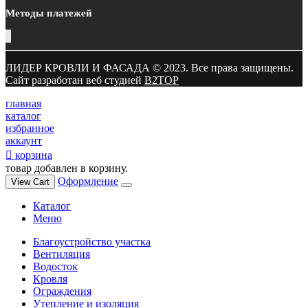
Методы платежей
ЛИДЕР КРОВЛИ И ФАСАДА © 2023. Все права защищены.
Сайт разработан веб студией
B2TOP
главная
каталог
избранное
аккаунт
корзина
товар добавлен в корзину.
Оформление
View Cart
Каталог
Меню
Благоустройство участка
Вентиляция
Водосток
Кровля
Ограждения
Утепление и изоляция