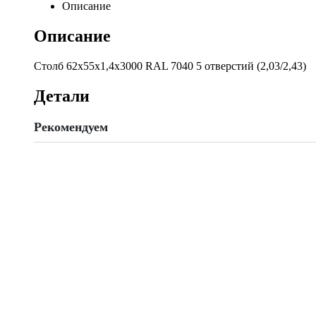
отверстий
Описание
(2,03/2,43)
quantity
Описание
Столб 62х55х1,4х3000 RAL 7040 5 отверстий (2,03/2,43)
Детали
Рекомендуем