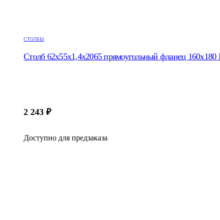
СТОЛБЫ
Столб 62х55х1,4х2065 прямоугольный фланец 160х180 R
2 243
₽
Доступно для предзаказа