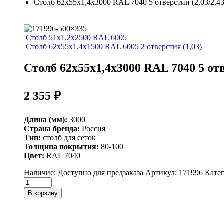
Столб 62х55х1,4х3000 RAL 7040 5 отверстий (2,03/2,43
Столб 51х1,2х2500 RAL 6005
Столб 62х55х1,4х1500 RAL 6005 2 отверстия (1,03)
Столб 62х55х1,4х3000 RAL 7040 5 отв
2 355
₽
Длина (мм):
3000
Страна бренда:
Россия
Тип:
столб для сеток
Толщина покрытия:
80-100
Цвет:
RAL 7040
Наличие:
Доступно для предзаказа
Артикул:
171996
Кате
Столб
62х55х1,4х3000
В корзину
RAL
7040
5