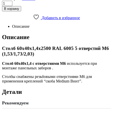
Столб
60х40х1,4х2500
В корзину
RAL
6005
Добавить в избранное
5
отверстий
Описание
М6
(1,53/1,73/2,03)
Описание
quantity
Столб 60х40х1,4х2500 RAL 6005 5 отверстий М6
(1,53/1,73/2,03)
Столб 60х40х1,4 с отверстиями М6
используется при
монтаже панельных заборов .
Столбы снабжены резьбовыми отверстиями М6 для
применения креплений “скоба Medium Винт”.
Детали
Рекомендуем