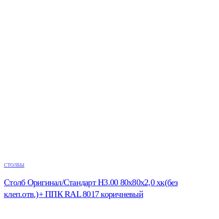
СТОЛБЫ
Столб Оригинал/Стандарт H3.00 80х80х2,0 хк(без
клеп.отв.)+ ППК RAL 8017 коричневый