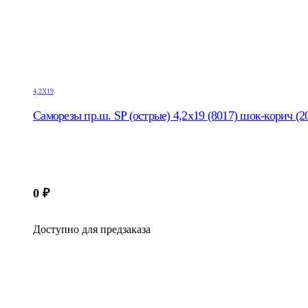
4,2Х19
Саморезы пр.ш. SP (острые) 4,2х19 (8017) шок-корич (2
0
₽
Доступно для предзаказа