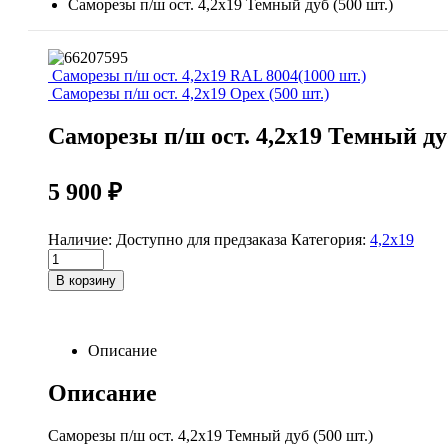
Саморезы п/ш ост. 4,2х19 Темный дуб (500 шт.)
Саморезы п/ш ост. 4,2х19 RAL 8004(1000 шт.)
Саморезы п/ш ост. 4,2х19 Орех (500 шт.)
Саморезы п/ш ост. 4,2х19 Темный дуб
5 900
₽
Наличие:
Доступно для предзаказа
Категория:
4,2х19
Саморезы
п/
В корзину
ш
ост.
4,2х19
Темный
Описание
дуб
(500
Описание
шт.)
quantity
Саморезы п/ш ост. 4,2х19 Темный дуб (500 шт.)