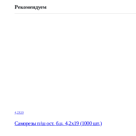
Рекомендуем
4,2Х19
Саморезы п/ш ост. б.ц. 4,2х19 (1000 шт.)