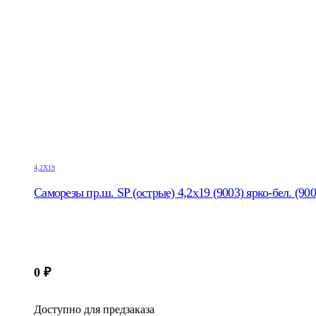
4,2Х19
Саморезы пр.ш. SP (острые) 4,2х19 (9003) ярко-бел. (900
0
₽
Доступно для предзаказа