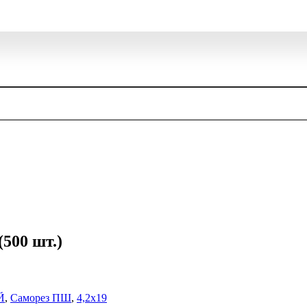
(500 шт.)
Й
,
Саморез ПШ
,
4,2х19