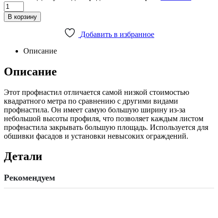
Профнастил
ПС-8
В корзину
Равнополый
RAL:8017
Добавить в избранное
РЕ
0,45-
Описание
0,5
мм
Описание
quantity
Этот профнастил отличается самой низкой стоимостью
квадратного метра по сравнению с другими видами
профнастила. Он имеет самую большую ширину из-за
небольшой высоты профиля, что позволяет каждым листом
профнастила закрывать большую площадь. Используется для
обшивки фасадов и установки невысоких ограждений.
Детали
Рекомендуем