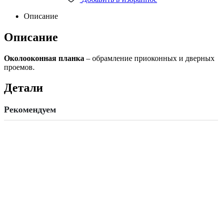
Standart
белый
Описание
(3,0м)
quantity
Описание
Околооконная планка
– обрамление приоконных и дверных
проемов.
Детали
Рекомендуем