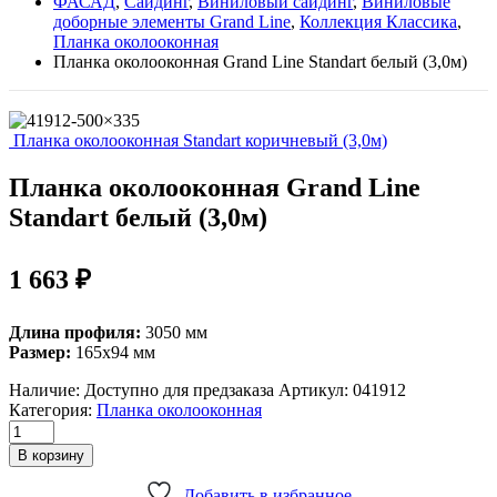
ФАСАД
,
Сайдинг
,
Виниловый сайдинг
,
Виниловые
доборные элементы Grand Line
,
Коллекция Классика
,
Планка околооконная
Планка околооконная Grand Line Standart белый (3,0м)
Планка околооконная Standart коричневый (3,0м)
Планка околооконная Grand Line
Standart белый (3,0м)
1 663
₽
Длина профиля:
3050 мм
Размер:
165х94 мм
Наличие:
Доступно для предзаказа
Артикул:
041912
Категория:
Планка околооконная
Планка
околооконная
В корзину
Grand
Line
Добавить в избранное