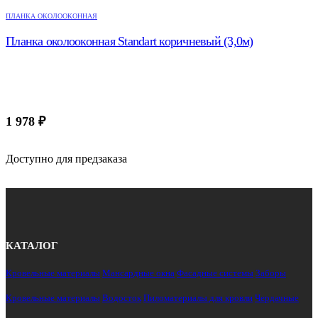
ПЛАНКА ОКОЛООКОННАЯ
Планка околооконная Standart коричневый (3,0м)
1 978
₽
Доступно для предзаказа
КАТАЛОГ
Кровельные материалы
Мансардные окна
Фасадные системы
Заборы
Кровельные материалы
Водосток
Пиломатериалы для кровли
Чердачные