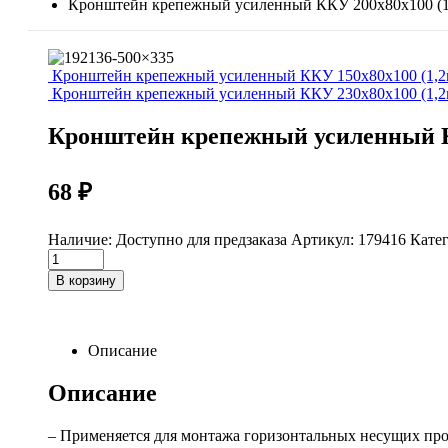
Кронштейн крепежный усиленный ККУ 200x80x100 (1
Кронштейн крепежный усиленный ККУ 150х80х100 (1,2
Кронштейн крепежный усиленный ККУ 230x80x100 (1,2
Кронштейн крепежный усиленный К
68
₽
Наличие:
Доступно для предзаказа
Артикул:
179416
Кате
Кронштейн
крепежный
В корзину
усиленный
ККУ
200x80x100
(1,2мм)
Описание
quantity
Описание
– Применяется для монтажа горизонтальных несущих пр