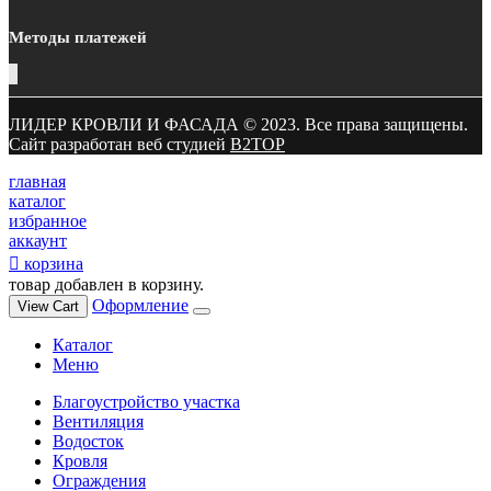
Методы платежей
ЛИДЕР КРОВЛИ И ФАСАДА © 2023. Все права защищены.
Сайт разработан веб студией
B2TOP
главная
каталог
избранное
аккаунт
корзина
товар добавлен в корзину.
Оформление
View Cart
Каталог
Меню
Благоустройство участка
Вентиляция
Водосток
Кровля
Ограждения