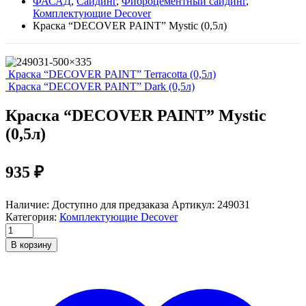
ФАСАД
,
Сайдинг
,
Фиброцементный сайдинг
,
Комплектующие Decover
Краска “DECOVER PAINT” Mystic (0,5л)
Краска “DECOVER PAINT” Terracotta (0,5л)
Краска “DECOVER PAINT” Dark (0,5л)
Краска “DECOVER PAINT” Mystic
(0,5л)
935
₽
Наличие:
Доступно для предзаказа
Артикул:
249031
Категория:
Комплектующие Decover
Краска
"DECOVER
В корзину
PAINT"
Mystic
(0,5л)
quantity